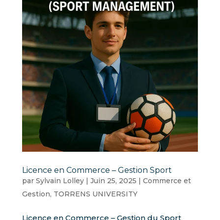
Licence en Commerce – Gestion Sport
par
Sylvain Lolley
|
Juin 25, 2025
|
Commerce et
Gestion
,
TORRENS UNIVERSITY
Licence en Commerce – Gestion du Sport