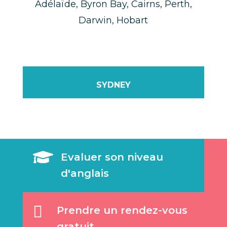
Adélaïde, Byron Bay, Cairns, Perth,
Darwin, Hobart
SYDNEY

Evaluer son niveau
d'anglais

Prendre un rendez-vous
gratuit