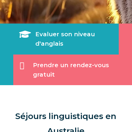

Evaluer son niveau
d'anglais

Prendre un rendez-vous
gratuit
Séjours linguistiques en
Australie