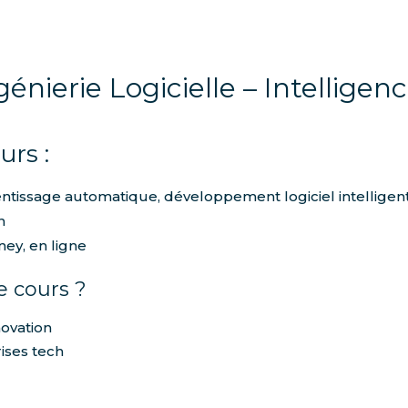
énierie Logicielle – Intelligence
urs :
rentissage automatique, développement logiciel intelligent
n
ey, en ligne
e cours ?
ovation
ises tech