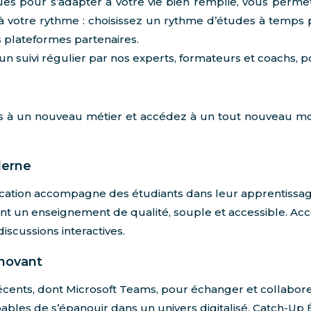
es pour s’adapter à votre vie bien remplie, vous permet
 votre rythme : choisissez un rythme d’études à temps p
 plateformes partenaires.
suivi régulier par nos experts, formateurs et coachs, pou
s à un nouveau métier et accédez à un tout nouveau mo
derne
cation accompagne des étudiants dans leur apprentissage
ant un enseignement de qualité, souple et accessible. Acc
discussions interactives.
novant
récents, dont Microsoft Teams, pour échanger et collaborer
ables de s’épanouir dans un univers digitalisé. Catch-Up