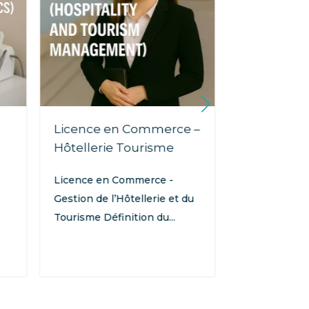
Licence en Commerce –
Licence e
Hôtellerie Tourisme
Gestion Hô
Licence en Commerce -
Licence en 
Gestion de l’Hôtellerie et du
Gestion Hôtel
Tourisme Définition du...
Resorts Inter