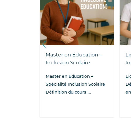
iences de
Master en Éducation –
Li
Inclusion Scolaire
In
nces de
Master en Éducation –
Li
adership et
Spécialité Inclusion Scolaire
Dé
ition du...
Définition du cours :...
en